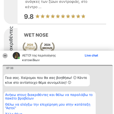
ανάγκες των ζώων συντροφιάς, στο
κέντρο ...
9.8
Διακριθέντες
WET NOSE
ΑΕΤΟΊ της περιποίησης
Live chat
9.4
κατοικίδιων
07:33
Γεια σας. Χαίρομαι που θα σας βοηθήσω! 🙂 Κάντε
Διοργανωτής της
Κατάταξη
Επικοινωνία
κατάταξης
Διακριθέντες
Επικοινωνία
κλικ στο αντίστοιχο θέμα συνομιλίας! 🙂
BEAUTIFUL COMPANY
Λίστα όλων
Μονοπρόσωπη ΙΚΕ
των
ΤΗΛ. ΕΠΙΚΟΙΝΩΝΙΑΣ:
διακριθέντων
Ανήκω στους διακριθέντες και θέλω να παραλάβω το
2104128019
Μεθοδολογία
πακέτο βραβείων
email:
Όροι &
Θέλω να ελέγξω την επιχείρηση μου στην κατάταξη
aetoi@beautifulcompany.co
προϋποθέσεις
"Αετοί"
ΠΟΛΙΤΙΚΗ
ΑΠΟΡΡΗΤΟΥ