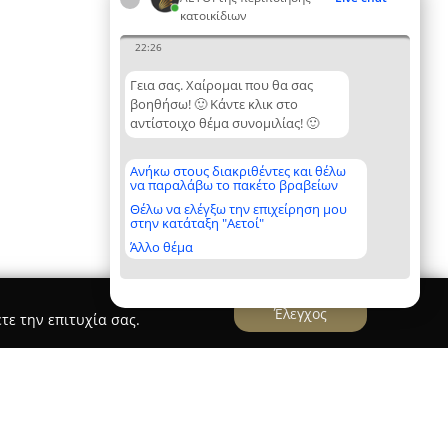
κατοικίδιων
22:26
Γεια σας. Χαίρομαι που θα σας
βοηθήσω! 🙂 Κάντε κλικ στο
αντίστοιχο θέμα συνομιλίας! 🙂
Ανήκω στους διακριθέντες και θέλω
να παραλάβω το πακέτο βραβείων
Θέλω να ελέγξω την επιχείρηση μου
στην κατάταξη "Αετοί"
Άλλο θέμα
Έλεγχος
τε την επιτυχία σας.
Paw