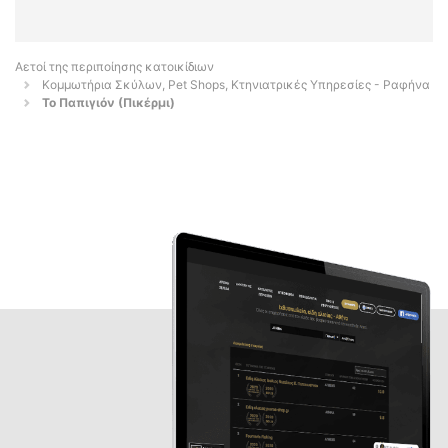
Αετοί της περιποίησης κατοικίδιων
Κομμωτήρια Σκύλων, Pet Shops, Κτηνιατρικές Υπηρεσίες - Ραφήνα
Το Παπιγιόν (Πικέρμι)