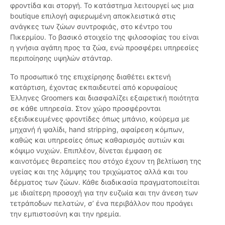
φροντίδα και στοργή. Το κατάστημα λειτουργεί ως μια
boutique επιλογή αφιερωμένη αποκλειστικά στις
ανάγκες των ζώων συντροφιάς, στο κέντρο του
Πικερμίου. Το βασικό στοιχείο της φιλοσοφίας του είναι
η γνήσια αγάπη προς τα ζώα, ενώ προσφέρει υπηρεσίες
περιποίησης υψηλών στάνταρ.
Το προσωπικό της επιχείρησης διαθέτει εκτενή
κατάρτιση, έχοντας εκπαιδευτεί από κορυφαίους
Έλληνες Groomers και διασφαλίζει εξαιρετική ποιότητα
σε κάθε υπηρεσία. Στον χώρο προσφέρονται
εξειδικευμένες φροντίδες όπως μπάνιο, κούρεμα με
μηχανή ή ψαλίδι, hand stripping, αφαίρεση κόμπων,
καθώς και υπηρεσίες όπως καθαρισμός αυτιών και
κόψιμο νυχιών. Επιπλέον, δίνεται έμφαση σε
καινοτόμες θεραπείες που στόχο έχουν τη βελτίωση της
υγείας και της λάμψης του τριχώματος αλλά και του
δέρματος των ζώων. Κάθε διαδικασία πραγματοποιείται
με ιδιαίτερη προσοχή για την ευζωία και την άνεση των
τετράποδων πελατών, σ’ ένα περιβάλλον που προάγει
την εμπιστοσύνη και την ηρεμία.