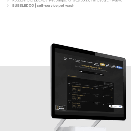
Κομμωτήρια Σκύλων, Pet Shops, Κτηνιατρικές Υπηρεσίες - Αθήνα
BUBBLEDOG | self-service pet wash