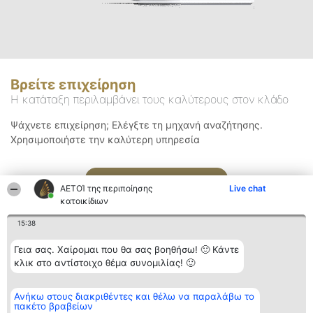
Βρείτε επιχείρηση
Η κατάταξη περιλαμβάνει τους καλύτερους στον κλάδο
Ψάχνετε επιχείρηση; Ελέγξτε τη μηχανή αναζήτησης.
Χρησιμοποιήστε την καλύτερη υπηρεσία
Αναζήτηση
ΑΕΤΟΊ της περιποίησης
Live chat
κατοικίδιων
15:38
Γεια σας. Χαίρομαι που θα σας βοηθήσω! 🙂 Κάντε
κλικ στο αντίστοιχο θέμα συνομιλίας! 🙂
Διοργανωτής της
Κατάταξη
Επικοινωνία
Ανήκω στους διακριθέντες και θέλω να παραλάβω το
κατάταξης
Διακριθέντες
Επικοινωνία
πακέτο βραβείων
BEAUTIFUL COMPANY
Λίστα όλων