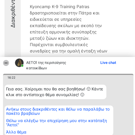
Διακριθέντες
Kyoncamp K-9 Training Patras
δραστηριοποιείται στην Πάτρα και
ειδικεύεται σε υπηρεσίες
εκπαίδευσης σκύλων με σκοπό την
επίτευξη αρμονικής συνύπαρξης
μεταξύ ζώων και ιδιοκτητών.
Παρέχονται συμβουλευτικές
συνεδρίες για την ομαλή ένταξη νέων
...
ΑΕΤΟΊ της περιποίησης
Live chat
8.8
κατοικίδιων
16:22
Γεια σας. Χαίρομαι που θα σας βοηθήσω! 🙂 Κάντε
Διοργανωτής της
Κατάταξη
Επικοινωνία
κατάταξης
κλικ στο αντίστοιχο θέμα συνομιλίας! 🙂
Διακριθέντες
Επικοινωνία
BEAUTIFUL COMPANY
Λίστα όλων
Μονοπρόσωπη ΙΚΕ
των
ΤΗΛ. ΕΠΙΚΟΙΝΩΝΙΑΣ:
διακριθέντων
Ανήκω στους διακριθέντες και θέλω να παραλάβω το
2104128019
Μεθοδολογία
πακέτο βραβείων
email:
Όροι &
Θέλω να ελέγξω την επιχείρηση μου στην κατάταξη
aetoi@beautifulcompany.co
προϋποθέσεις
"Αετοί"
ΠΟΛΙΤΙΚΗ
ΑΠΟΡΡΗΤΟΥ
Άλλο θέμα