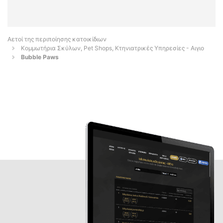
Αετοί της περιποίησης κατοικίδιων
Κομμωτήρια Σκύλων, Pet Shops, Κτηνιατρικές Υπηρεσίες - Αιγιο
Bubble Paws