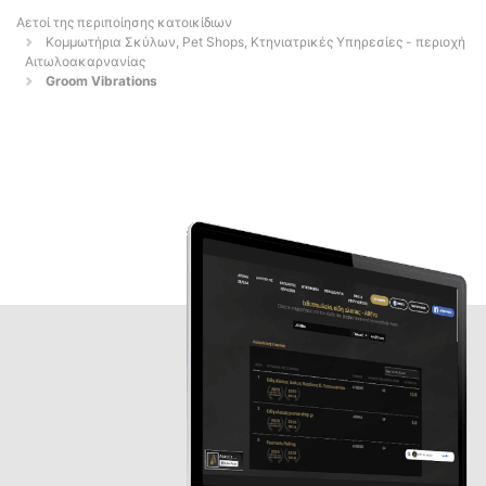
Αετοί της περιποίησης κατοικίδιων
Κομμωτήρια Σκύλων, Pet Shops, Κτηνιατρικές Υπηρεσίες - περιοχή
Αιτωλοακαρνανίας
Groom Vibrations