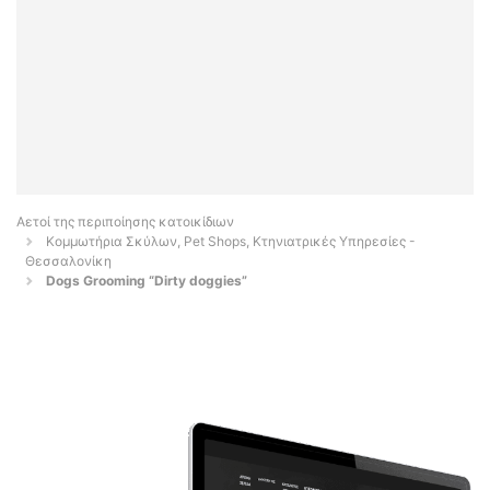
Αετοί της περιποίησης κατοικίδιων
Κομμωτήρια Σκύλων, Pet Shops, Κτηνιατρικές Υπηρεσίες -
Θεσσαλονίκη
Dogs Grooming “Dirty doggies”