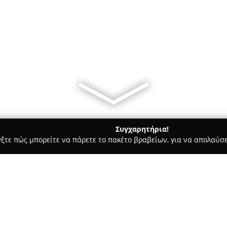
Συγχαρητήρια!
γξτε πώς μπορείτε να πάρετε το πακέτο βραβείων, για να απολαύσε
Σκύλων, Pet Shops, Κτηνιατρικές Υπηρεσίες - Θηρα
Pet Care S