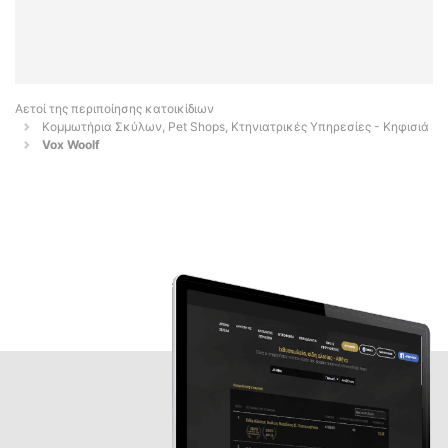
Αετοί της περιποίησης κατοικίδιων
Κομμωτήρια Σκύλων, Pet Shops, Κτηνιατρικές Υπηρεσίες - Κηφισιά
Vox Woolf