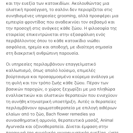
και την ευεξία των κατοικιδίων. Ακολουθώντας μια
ολιστική προσέγγιση, το σαλόνι δεν περιορίζεται στις
συνηθισμένες υπηρεσίες grooming, αλλά προσφέρει μια
εμπειρία φροντίδας που αναδεικνύει τον σεβασμό και
την προσοχή στις ανάγκες κάθε ζώου. Η φιλοσοφία της
εταιρείας επικεντρώνεται στην εξασφάλιση ενός
περιβάλλοντος όπου το κάθε κατοικίδιο νιώθει
ασφάλεια, ηρεμία και αποδοχή, με ιδιαίτερη σημασία
στη διακριτική ανθρώπινη παρουσία.
Οι υπηρεσίες περιλαμβάνουν επαγγελματικό
καλλωπισμό, όπως απαλό λούσιμο, επιμελές
βούρτσισμα και προσαρμοσμένο κούρεμα ανάλογα με
τη φυλή και τον τρόπο ζωής κάθε ζώου. Πέραν των
βασικών παροχών, ο χώρος ξεχωρίζει με μια πληθώρα
εναλλακτικών και ολιστικών θεραπειών που ενισχύουν
τη συνήθη κτηνιατρική υποστήριξη. Αυτές οι θεραπείες
περιλαμβάνουν αρωματοθεραπεία με επιλογή αιθέριων
ελαίων από το ζώο, Bach flower remedies για
συναισθηματική αρμονία, θεραπευτικά μασάζ, Animal
Ayurveda και οζονοθεραπεία. Δίνεται έμφαση στην
προαγωγή της συνολικής ψυχοσωματικής ευεξίας, ώστε