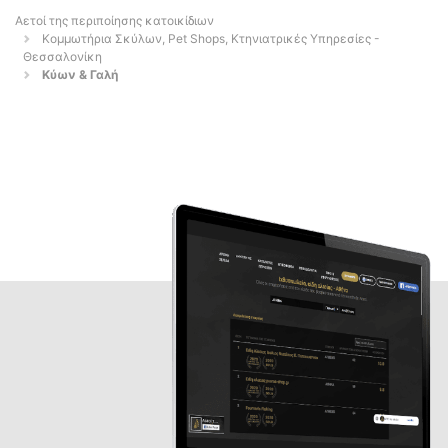
Αετοί της περιποίησης κατοικίδιων
Κομμωτήρια Σκύλων, Pet Shops, Κτηνιατρικές Υπηρεσίες -
Θεσσαλονίκη
Κύων & Γαλή