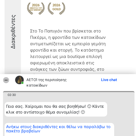
Διακριθέντες
Στο Το Παπιγιόν που βρίσκεται στο
Πικέρμι, η φροντίδα των κατοικίδιων
αντιμετωπίζεται ως εμπειρία γεμάτη
φροντίδα και στοργή. Το κατάστημα
λειτουργεί ως μια boutique επιλογή
αφιερωμένη αποκλειστικά στις
ανάγκες των ζώων συντροφιάς, στο
κέντρο ...
ΑΕΤΟΊ της περιποίησης
Live chat
9.8
κατοικίδιων
02:30
Γεια σας. Χαίρομαι που θα σας βοηθήσω! 🙂 Κάντε
Διοργανωτής της
Κατάταξη
Επικοινωνία
κλικ στο αντίστοιχο θέμα συνομιλίας! 🙂
κατάταξης
Διακριθέντες
Επικοινωνία
BEAUTIFUL COMPANY
Λίστα όλων
Μονοπρόσωπη ΙΚΕ
των
ΤΗΛ. ΕΠΙΚΟΙΝΩΝΙΑΣ:
Ανήκω στους διακριθέντες και θέλω να παραλάβω το
διακριθέντων
πακέτο βραβείων
2104128019
Μεθοδολογία
email:
Όροι &