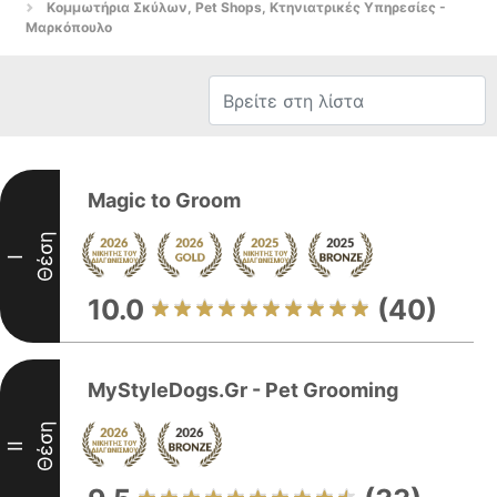
Κομμωτήρια Σκύλων, Pet Shops, Κτηνιατρικές Υπηρεσίες -
Μαρκόπουλο
️Magic to Groom️
Θέση
I
10.0
(40)
MyStyleDogs.Gr - Pet Grooming
Θέση
II