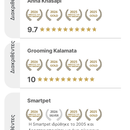
Διακριθέντες
Anna Khasapi
9.7
Διακριθέντες
Grooming Kalamata
10
Smartpet
Η Smartpet ιδρύθηκε το 2005 και