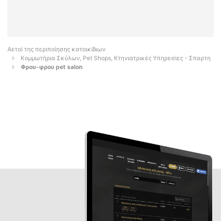
Αετοί της περιποίησης κατοικίδιων
Κομμωτήρια Σκύλων, Pet Shops, Κτηνιατρικές Υπηρεσίες - Σπαρτη
Φρου-φρου pet salon