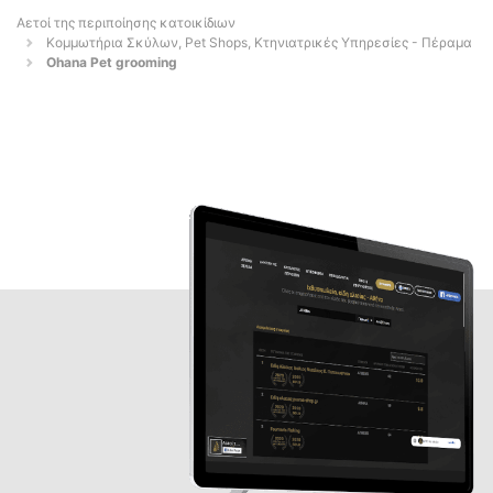
Αετοί της περιποίησης κατοικίδιων
Κομμωτήρια Σκύλων, Pet Shops, Κτηνιατρικές Υπηρεσίες - Πέραμα
Ohana Pet grooming