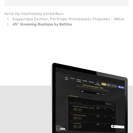
Αετοί της περιποίησης κατοικίδιων
Κομμωτήρια Σκύλων, Pet Shops, Κτηνιατρικές Υπηρεσίες - Αθήνα
45° Grooming Boutique by Bettina