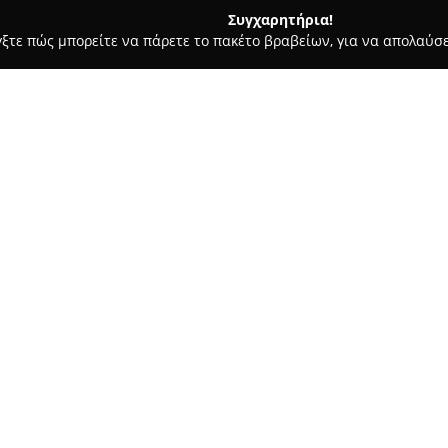
Συγχαρητήρια!
γξτε πώς μπορείτε να πάρετε το πακέτο βραβείων, για να απολαύσε
Σκύλων, Pet Shops, Κτηνιατρικές Υπηρεσίες - Κατερίνη
15th S
Σχετικά με την εταιρεία:
Η εταιρεία
15th Street
, που βρ
Τσιμισκή 15, δραστηριοποιείτα
προσφέροντας ένα πλήρες φάσ
εστιάζει στη διασφάλιση της υ
παρέχοντας επαγγελματική φρο
για τα ζώα στη φροντίδα της.
Οι κύριες υπηρεσίες περιλαμβά
καθώς και ειδικές υπηρεσίες 
κατοικιδίων. Πραγματοποιείται