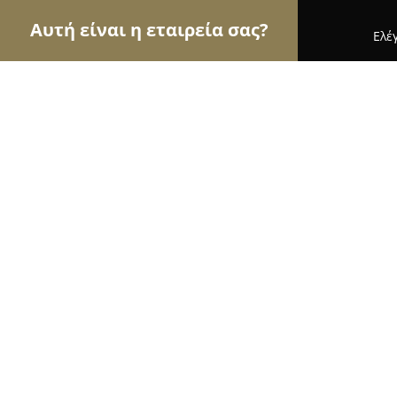
Αυτή είναι η εταιρεία σας?
Ελέ
Αετοί της περιποίησης κατοικίδιων
Κομμωτήρια 
15th Street
9.8
(75)
Κατερίνη, Τσιμισκή 15
Εμφάνιση αριθμού τηλεφώνου