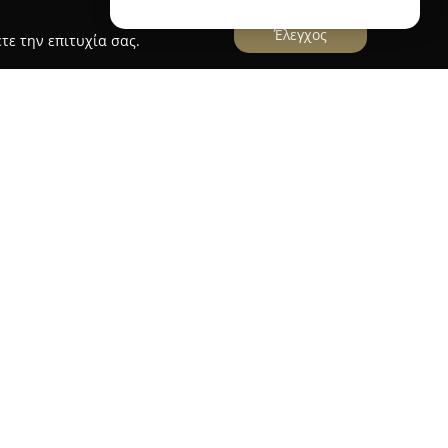
Έλεγχος
τε την επιτυχία σας.
treet
ίσκεται στην Κατερίνη και έχει ως έδρα την οδό
ι στον χώρο της περιποίησης κατοικιδίων
μα υπηρεσιών καλλωπισμού. Η επιχείρηση
γείας και της ευζωίας των κατοικιδίων,
ντίδα και δημιουργώντας ευχάριστες εμπειρίες
νουν κούρεμα, χτένισμα, stripping, μπάνιο,
spa για χαλάρωση και αναζωογόνηση των
 επίσης καθαρισμός αυτιών και αδένων, μαζί με