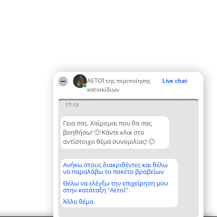
ΑΕΤΟΊ της περιποίησης
Live chat
κατοικίδιων
17:13
Γεια σας. Χαίρομαι που θα σας
βοηθήσω! 🙂 Κάντε κλικ στο
αντίστοιχο θέμα συνομιλίας! 🙂
Ανήκω στους διακριθέντες και θέλω
να παραλάβω το πακέτο βραβείων
Θέλω να ελέγξω την επιχείρηση μου
στην κατάταξη "Αετοί"
Άλλο θέμα