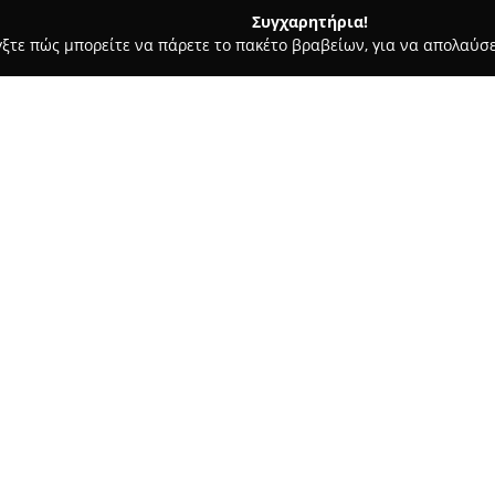
Συγχαρητήρια!
γξτε πώς μπορείτε να πάρετε το πακέτο βραβείων, για να απολαύσε
Σκύλων, Pet Shops, Κτηνιατρικές Υπηρεσίες - Κορυδαλλός
Its
Σχετικά με την εταιρεία:
Η εταιρεία
Its Grooming Time
δραστηριοποιείται ως σύγχρο
φροντίδα κατοικίδιων ζώων. Ο
διατήρηση της καλής εμφάνισ
εξειδικευμένων επιλογών υψηλ
κουρέματα που αναδεικνύουν τ
ιδιαίτερη έμφαση στην υγιειν
σκύλων, η αφαίρεση νεκρής τρί
Η φροντίδα επεκτείνεται στη γ