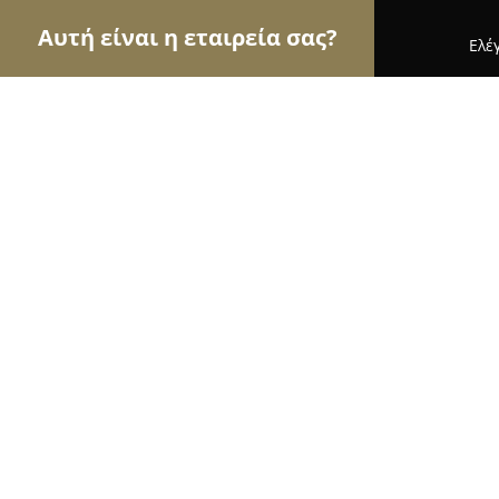
Αυτή είναι η εταιρεία σας?
Ελέ
Αετοί της περιποίησης κατοικίδιων
Κομμωτήρια 
Its Grooming Time
9.2
(42)
Κορυδαλλός, Nikaia
Εμφάνιση αριθμού τηλεφώνου