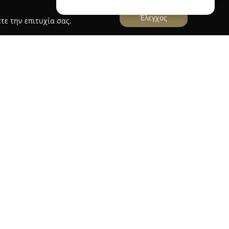
Έλεγχος
τε την επιτυχία σας.
 Grooming Time
, που βρίσκεται στο Κερατσίνι της Αττικής,
νο κέντρο αφιερωμένο στην ολοκληρωμένη
ι υπηρεσίες της αφορούν την ευημερία και τη
ης κάθε ζώου, παρέχοντας ένα ευρύ φάσμα
ής ποιότητας. Διατίθενται καλλιτεχνικά
η μοναδικότητα κάθε κατοικιδίου, ενώ δίδεται
ή του τριχώματος, με υπηρεσίες όπως το μπάνιο
χας και το ξεμπέρδεμα.
άτα, με κομμώσεις που σέβονται τις