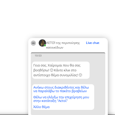
ΑΕΤΟΊ της περιποίησης
Live chat
κατοικίδιων
10:53
Γεια σας. Χαίρομαι που θα σας
βοηθήσω! 🙂 Κάντε κλικ στο
αντίστοιχο θέμα συνομιλίας! 🙂
Ανήκω στους διακριθέντες και θέλω
να παραλάβω το πακέτο βραβείων
Θέλω να ελέγξω την επιχείρηση μου
στην κατάταξη "Αετοί"
Άλλο θέμα