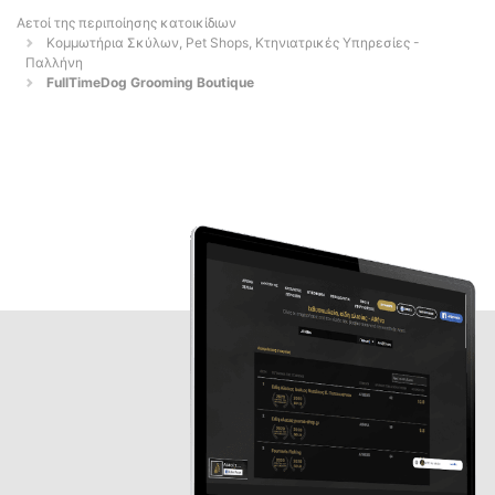
Αετοί της περιποίησης κατοικίδιων
Κομμωτήρια Σκύλων, Pet Shops, Κτηνιατρικές Υπηρεσίες -
Παλλήνη
FullTimeDog Grooming Boutique