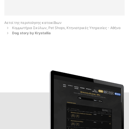
Αετοί της περιποίησης κατοικίδιων
Κομμωτήρια Σκύλων, Pet Shops, Κτηνιατρικές Υπηρεσίες - Αθήνα
Dog story by Krystallia