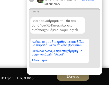
κατοικίδιων
16:13
Γεια σας. Χαίρομαι που θα σας
βοηθήσω! 🙂 Κάντε κλικ στο
αντίστοιχο θέμα συνομιλίας! 🙂
Ανήκω στους διακριθέντες και θέλω
να παραλάβω το πακέτο βραβείων
Θέλω να ελέγξω την επιχείρηση μου
στην κατάταξη "Αετοί"
Άλλο θέμα
Έλεγχος
τε την επιτυχία σας.
Dog Salon #Florina