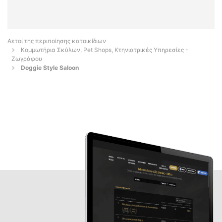
Αετοί της περιποίησης κατοικίδιων
Κομμωτήρια Σκύλων, Pet Shops, Κτηνιατρικές Υπηρεσίες -
Ζωγράφου
Doggie Style Saloon