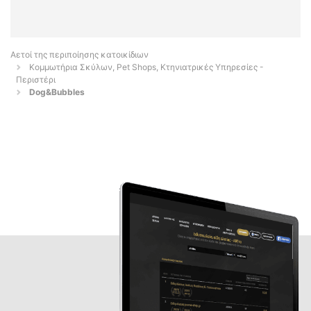
Αετοί της περιποίησης κατοικίδιων
Κομμωτήρια Σκύλων, Pet Shops, Κτηνιατρικές Υπηρεσίες -
Περιστέρι
Dog&Bubbles