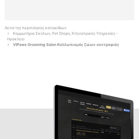
Αετοί της περιποίησης κατοικίδιων
Κομμωτήρια Σκύλων, Pet Shops, Κτηνιατρικές Υπηρεσίες -
Ηρακλειο
VIPaws Grooming Salon Καλλωπισμός ζώων συντροφιάς