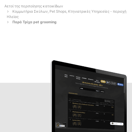
Αετοί της περιποίησης κατοικίδιων
Κομμωτήρια Σκύλων, Pet Shops, Κτηνιατρικές Υπηρεσίες - περιοχή
Ηλείας
Παρά Τρίχα pet grooming