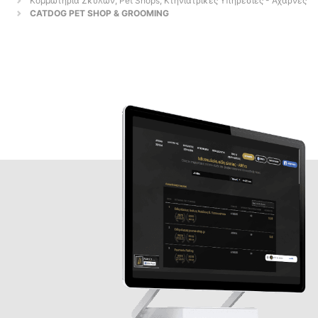
Κομμωτήρια Σκύλων, Pet Shops, Κτηνιατρικές Υπηρεσίες - Αχαρνές
CATDOG PET SHOP & GROOMING