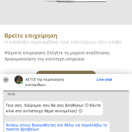
Βρείτε επιχείρηση
Η κατάταξη περιλαμβάνει τους καλύτερους στον κλάδο
Ψάχνετε επιχείρηση; Ελέγξτε τη μηχανή αναζήτησης.
Χρησιμοποιήστε την καλύτερη υπηρεσία
Αναζήτηση
ΑΕΤΟΊ της περιποίησης
Live chat
κατοικίδιων
10:20
Γεια σας. Χαίρομαι που θα σας βοηθήσω! 🙂 Κάντε
κλικ στο αντίστοιχο θέμα συνομιλίας! 🙂
Διοργανωτής της
Κατάταξη
Επικοινωνία
Ανήκω στους διακριθέντες και θέλω να παραλάβω το
κατάταξης
Διακριθέντες
Επικοινωνία
πακέτο βραβείων
BEAUTIFUL COMPANY
Λίστα όλων