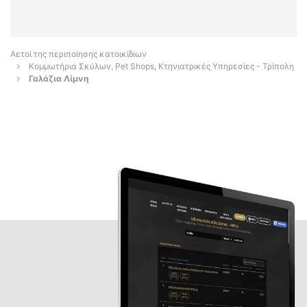
Αετοί της περιποίησης κατοικίδιων
Κομμωτήρια Σκύλων, Pet Shops, Κτηνιατρικές Υπηρεσίες - Τρίπολη
Γαλάζια Λίμνη