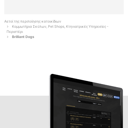
Αετοί της περιποίησης κατοικίδιων
Κομμωτήρια Σκύλων, Pet Shops, Κτηνιατρικές Υπηρεσίες -
Περιστέρι
Brilliant Dogs