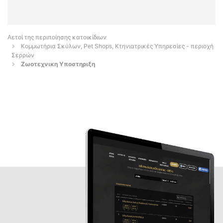
Αετοί της περιποίησης κατοικίδιων
Κομμωτήρια Σκύλων, Pet Shops, Κτηνιατρικές Υπηρεσίες - περιοχή
Σερρών
Ζωοτεχνικη Υποστηριξη