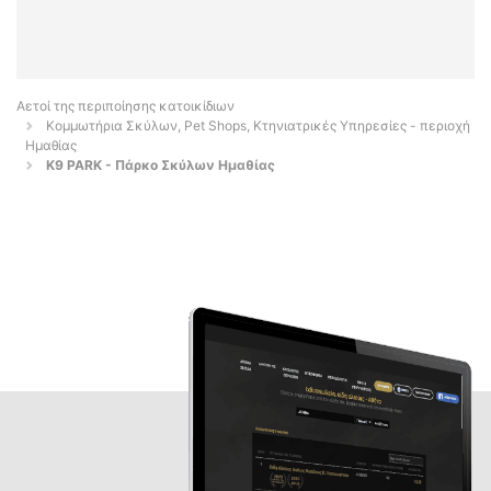
Αετοί της περιποίησης κατοικίδιων
Κομμωτήρια Σκύλων, Pet Shops, Κτηνιατρικές Υπηρεσίες - περιοχή
Ημαθίας
K9 PARK - Πάρκο Σκύλων Ημαθίας