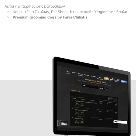
Αετοί της περιποίησης κατοικίδιων
Κομμωτήρια Σκύλων, Pet Shops, Κτηνιατρικές Υπηρεσίες - Βούλα
Premium grooming dogs by Fanis Chiliotis