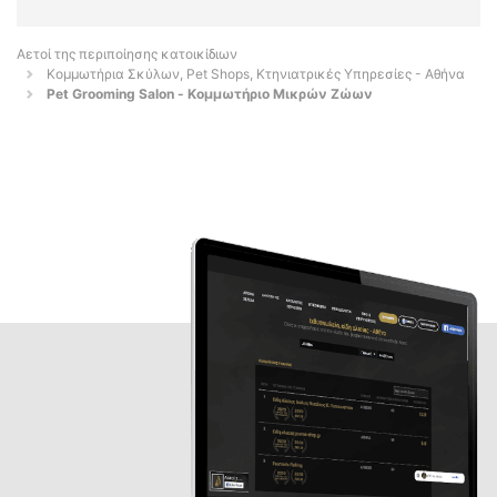
Αετοί της περιποίησης κατοικίδιων
Κομμωτήρια Σκύλων, Pet Shops, Κτηνιατρικές Υπηρεσίες - Αθήνα
Pet Grooming Salon - Κομμωτήριο Μικρών Ζώων