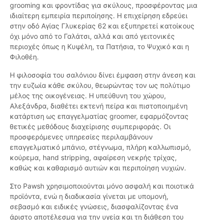
grooming και φροντίδας για σκύλους, προσφέροντας μια
ιδιαίτερη εμπειρία περιποίησης. Η επιχείρηση εδρεύει
στην οδό Αγίας Γλυκερίας 62 και εξυπηρετεί κατοίκους
όχι μόνο από το Γαλάτσι, αλλά και από γειτονικές
περιοχές όπως η Κυψέλη, τα Πατήσια, το Ψυχικό και η
Φιλοθέη.
Η φιλοσοφία του σαλόνιου δίνει έμφαση στην άνεση και
την ευζωία κάθε σκύλου, θεωρώντας τον ως πολύτιμο
μέλος της οικογένειας. Η υπεύθυνη του χώρου,
Αλεξάνδρα, διαθέτει εκτενή πείρα και πιστοποιημένη
κατάρτιση ως επαγγελματίας groomer, εφαρμόζοντας
θετικές μεθόδους διαχείρισης συμπεριφοράς. Οι
προσφερόμενες υπηρεσίες περιλαμβάνουν
επαγγελματικό μπάνιο, στέγνωμα, πλήρη καλλωπισμό,
κούρεμα, hand stripping, αφαίρεση νεκρής τρίχας,
καθώς και καθαρισμό αυτιών και περιποίηση νυχιών.
Στο Pawsh χρησιμοποιούνται μόνο ασφαλή και ποιοτικά
προϊόντα, ενώ η διαδικασία γίνεται με υπομονή,
σεβασμό και ειδικές γνώσεις, διασφαλίζοντας ένα
άριστο αποτέλεσμα για την υγεία και τη διάθεση του