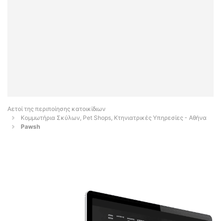
Αετοί της περιποίησης κατοικίδιων
Κομμωτήρια Σκύλων, Pet Shops, Κτηνιατρικές Υπηρεσίες - Αθήνα
Pawsh