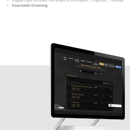
Κομμωτήρια Σκύλων, Pet Shops, Κτηνιατρικές Υπηρεσίες - Κρανίδι
Pawrtoheli Grooming