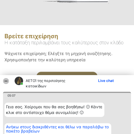
Βρείτε επιχείρηση
Η κατάταξη περιλαμβάνει τους καλύτερους στον κλάδο
Ψάχνετε επιχείρηση; Ελέγξτε τη μηχανή αναζήτησης.
Χρησιμοποιήστε την καλύτερη υπηρεσία
Αναζήτηση
ΑΕΤΟΊ της περιποίησης
Live chat
κατοικίδιων
05:07
Γεια σας. Χαίρομαι που θα σας βοηθήσω! 🙂 Κάντε
κλικ στο αντίστοιχο θέμα συνομιλίας! 🙂
Διοργανωτής της
Κατάταξη
Επικοινωνία
Ανήκω στους διακριθέντες και θέλω να παραλάβω το
κατάταξης
Διακριθέντες
Επικοινωνία
πακέτο βραβείων
BEAUTIFUL COMPANY
Λίστα όλων