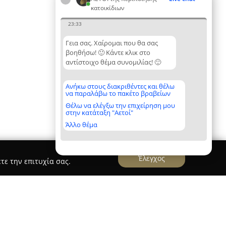
κατοικίδιων
23:33
Γεια σας. Χαίρομαι που θα σας
βοηθήσω! 🙂 Κάντε κλικ στο
αντίστοιχο θέμα συνομιλίας! 🙂
Ανήκω στους διακριθέντες και θέλω
να παραλάβω το πακέτο βραβείων
Θέλω να ελέγξω την επιχείρηση μου
στην κατάταξη "Αετοί"
Άλλο θέμα
Έλεγχος
τε την επιτυχία σας.
y tails