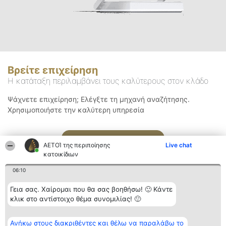
Βρείτε επιχείρηση
Η κατάταξη περιλαμβάνει τους καλύτερους στον κλάδο
Ψάχνετε επιχείρηση; Ελέγξτε τη μηχανή αναζήτησης.
Χρησιμοποιήστε την καλύτερη υπηρεσία
Αναζήτηση
ΑΕΤΟΊ της περιποίησης
Live chat
κατοικίδιων
06:10
Γεια σας. Χαίρομαι που θα σας βοηθήσω! 🙂 Κάντε
κλικ στο αντίστοιχο θέμα συνομιλίας! 🙂
Διοργανωτής της
Κατάταξη
Επικοινωνία
Ανήκω στους διακριθέντες και θέλω να παραλάβω το
κατάταξης
Διακριθέντες
Επικοινωνία