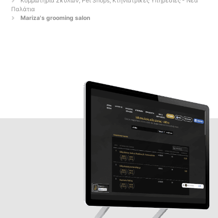
Κομμωτήρια Σκύλων, Pet Shops, Κτηνιατρικές Υπηρεσίες - Νέα
Παλάτια
Mariza's grooming salon