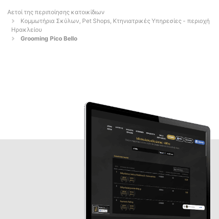
Αετοί της περιποίησης κατοικίδιων
Κομμωτήρια Σκύλων, Pet Shops, Κτηνιατρικές Υπηρεσίες - περιοχή
Ηρακλείου
Grooming Pico Bello