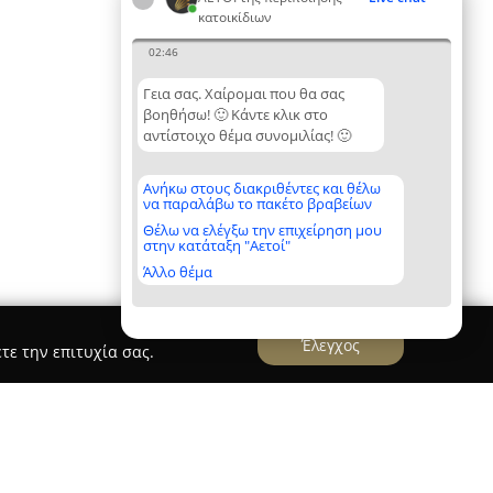
κατοικίδιων
02:46
Γεια σας. Χαίρομαι που θα σας
βοηθήσω! 🙂 Κάντε κλικ στο
αντίστοιχο θέμα συνομιλίας! 🙂
Ανήκω στους διακριθέντες και θέλω
να παραλάβω το πακέτο βραβείων
Θέλω να ελέγξω την επιχείρηση μου
στην κατάταξη "Αετοί"
Άλλο θέμα
Έλεγχος
τε την επιτυχία σας.
ath Kypseli