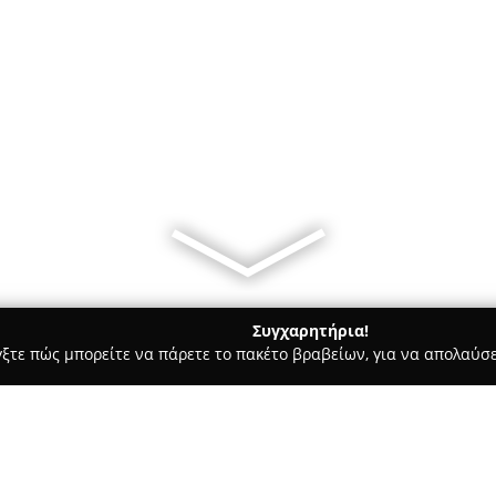
Συγχαρητήρια!
γξτε πώς μπορείτε να πάρετε το πακέτο βραβείων, για να απολαύσε
Σκύλων, Pet Shops, Κτηνιατρικές Υπηρεσίες - Αθήνα
Bark n’ B