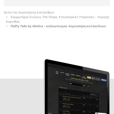
Αετοί της περιποίησης κατοικίδιων
Κομμωτήρια Σκύλων, Pet Shops, Κτηνιατρικές Υπηρεσίες - περιοχή
Κορινθίας
Fluffy Tails by dimitra - καλλωπισμος περιποίηση κατοικίδιων