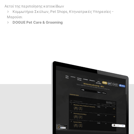
Αετοί της περιποίησης κατοικίδιων
Κομμωτήρια Σκύλων, Pet Shops, Κτηνιατρικές Υπηρεσίες -
Μαρούσι
DOGUE Pet Care & Grooming