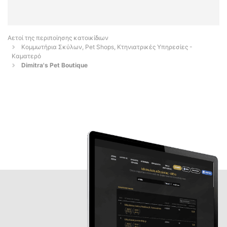
Αετοί της περιποίησης κατοικίδιων
Κομμωτήρια Σκύλων, Pet Shops, Κτηνιατρικές Υπηρεσίες -
Καματερό
Dimitra's Pet Boutique