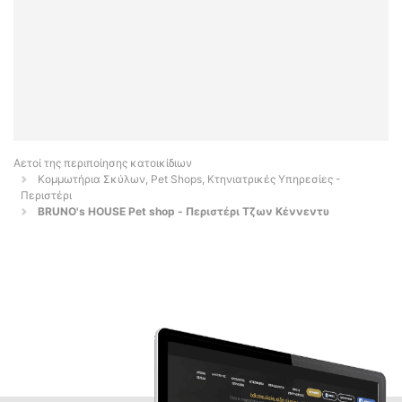
Αετοί της περιποίησης κατοικίδιων
Κομμωτήρια Σκύλων, Pet Shops, Κτηνιατρικές Υπηρεσίες -
Περιστέρι
BRUNO's HOUSE Pet shop - Περιστέρι Τζων Κέννεντυ