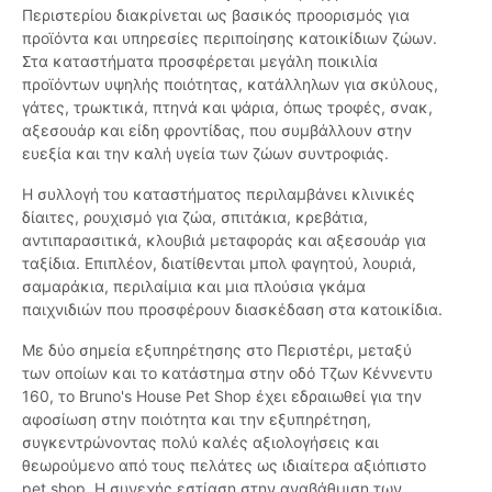
Περιστερίου διακρίνεται ως βασικός προορισμός για
προϊόντα και υπηρεσίες περιποίησης κατοικίδιων ζώων.
Στα καταστήματα προσφέρεται μεγάλη ποικιλία
προϊόντων υψηλής ποιότητας, κατάλληλων για σκύλους,
γάτες, τρωκτικά, πτηνά και ψάρια, όπως τροφές, σνακ,
αξεσουάρ και είδη φροντίδας, που συμβάλλουν στην
ευεξία και την καλή υγεία των ζώων συντροφιάς.
Η συλλογή του καταστήματος περιλαμβάνει κλινικές
δίαιτες, ρουχισμό για ζώα, σπιτάκια, κρεβάτια,
αντιπαρασιτικά, κλουβιά μεταφοράς και αξεσουάρ για
ταξίδια. Επιπλέον, διατίθενται μπολ φαγητού, λουριά,
σαμαράκια, περιλαίμια και μια πλούσια γκάμα
παιχνιδιών που προσφέρουν διασκέδαση στα κατοικίδια.
Με δύο σημεία εξυπηρέτησης στο Περιστέρι, μεταξύ
των οποίων και το κατάστημα στην οδό Τζων Κέννεντυ
160, το Bruno's House Pet Shop έχει εδραιωθεί για την
αφοσίωση στην ποιότητα και την εξυπηρέτηση,
συγκεντρώνοντας πολύ καλές αξιολογήσεις και
θεωρούμενο από τους πελάτες ως ιδιαίτερα αξιόπιστο
pet shop. Η συνεχής εστίαση στην αναβάθμιση των