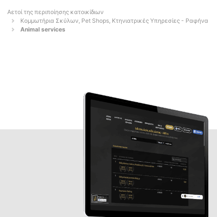
Αετοί της περιποίησης κατοικίδιων
Κομμωτήρια Σκύλων, Pet Shops, Κτηνιατρικές Υπηρεσίες - Ραφήνα
Animal services