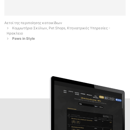
Αετοί της περιποίησης κατοικίδιων
Κομμωτήρια Σκύλων, Pet Shops, Κτηνιατρικές Υπηρεσίες -
Ηρακλειο
Paws in Style