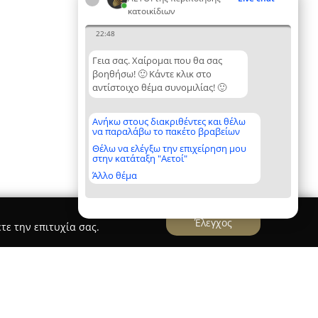
κατοικίδιων
22:48
Γεια σας. Χαίρομαι που θα σας
βοηθήσω! 🙂 Κάντε κλικ στο
αντίστοιχο θέμα συνομιλίας! 🙂
Ανήκω στους διακριθέντες και θέλω
να παραλάβω το πακέτο βραβείων
Θέλω να ελέγξω την επιχείρηση μου
στην κατάταξη "Αετοί"
Άλλο θέμα
Έλεγχος
τε την επιτυχία σας.
s pawtique pet grooming