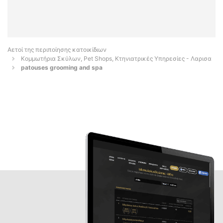
Αετοί της περιποίησης κατοικίδιων
Κομμωτήρια Σκύλων, Pet Shops, Κτηνιατρικές Υπηρεσίες - Λαρισα
patouses grooming and spa