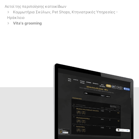
Αετοί της περιποίησης κατοικίδιων
Κομμωτήρια Σκύλων, Pet Shops, Κτηνιατρικές Υπηρεσίες -
Ηράκλειο
Vita's grooming