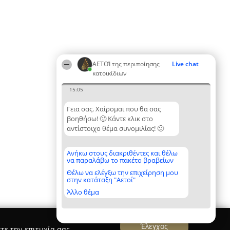
ΑΕΤΟΊ της περιποίησης
Live chat
κατοικίδιων
15:05
Γεια σας. Χαίρομαι που θα σας
βοηθήσω! 🙂 Κάντε κλικ στο
αντίστοιχο θέμα συνομιλίας! 🙂
Ανήκω στους διακριθέντες και θέλω
να παραλάβω το πακέτο βραβείων
Θέλω να ελέγξω την επιχείρηση μου
στην κατάταξη "Αετοί"
Άλλο θέμα
Έλεγχος
τε την επιτυχία σας.