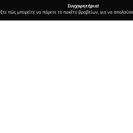
Συγχαρητήρια!
γξτε πώς μπορείτε να πάρετε το πακέτο βραβείων, για να απολαύσε
Σκύλων, Pet Shops, Κτηνιατρικές Υπηρεσίες - Κορυδαλλός
 Αναστασία Κόντου
ο σκύλων Αναστασία
Σχετικά με την εταιρεία:
Το
Anastasia's grooming - Κ
στην οδό Σερρών 23 στον Κορυ
κομμωτήριο σκύλων που ειδικε
ζώων. Οι υπηρεσίες του περιλ
καθαρισμό με μπάνιο και τεχνι
κάθε σκύλου.
Η φιλοσοφία της επιχείρησης 
στις ιδιαίτερες απαιτήσεις κά