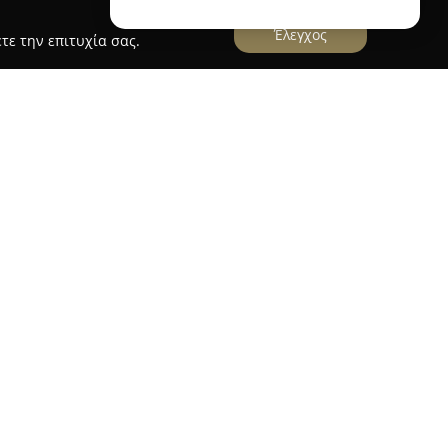
Έλεγχος
τε την επιτυχία σας.
ομμωτήριο σκύλων Αναστασία Κόντου
βρίσκεται
δαλλό και δραστηριοποιείται ως σύγχρονο
ύεται στην ολιστική φροντίδα των κατοικίδιων
αμβάνουν επαγγελματικό κούρεμα, λεπτομερή
κές stripping που απευθύνονται στις ανάγκες
στηρίζεται στην προσαρμογή της περιποίησης
θε ράτσας, προσφέροντας μια ευχάριστη εμπειρία