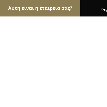
Αυτή είναι η εταιρεία σας?
Ελέ
Αετοί της περιποίησης κατοικίδιων
Κομμωτήρια 
Anastasia's grooming - Κομμωτήριο σκύλων
Anastasia's grooming - Κομμωτήρι
Κόντου
9.7
(103)
Κορυδαλλός, Σερρών 23
Εμφάνιση αριθμού τηλεφώνου